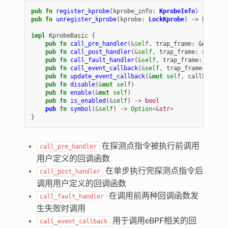
pub
fn
register_kprobe
(
kprobe_info
: 
KprobeInfo
)
-> 
Resu
pub
fn
unregister_kprobe
(
kprobe
: 
LockKprobe
)
-> 
Result
<
impl
KprobeBasic
{
pub
fn
call_pre_handler
(
&
self
,
trap_frame
: 
&
dyn
Pro
pub
fn
call_post_handler
(
&
self
,
trap_frame
: 
&
dyn
Pr
pub
fn
call_fault_handler
(
&
self
,
trap_frame
: 
&
dyn
P
pub
fn
call_event_callback
(
&
self
,
trap_frame
: 
&
dyn
pub
fn
update_event_callback
(
&
mut
self
,
callback
: 
B
pub
fn
disable
(
&
mut
self
)
pub
fn
enable
(
&
mut
self
)
pub
fn
is_enabled
(
&
self
)
-> 
bool
pub
fn
symbol
(
&
self
)
-> 
Option
<&
str
>
}
在探测点指令被执行前调用
call_pre_handler
用户定义的回调函数
在单步执行完探测点指令后
call_post_handler
调用用户定义的回调函数
在调用前两种回调函数发
call_fault_handler
生失败时调用
用于调用eBPF相关的回
call_event_callback