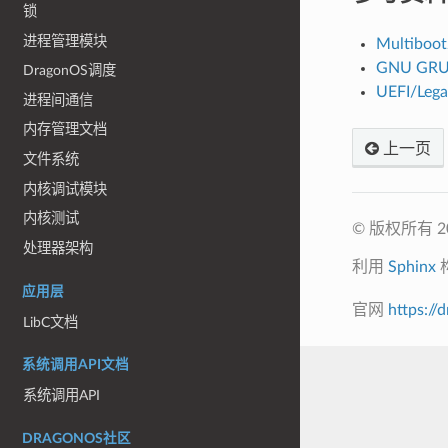
锁
进程管理模块
Multiboot
GNU GRUB
DragonOS调度
UEFI/Leg
进程间通信
内存管理文档
上一页
文件系统
内核调试模块
内核测试
© 版权所有 202
处理器架构
利用
Sphinx
应用层
官网
https://
LibC文档
系统调用API文档
系统调用API
DRAGONOS社区