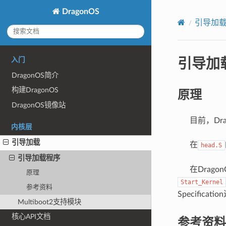
DragonOS
引导加
引导加
入门
DragonOS简介
原理
构建DragonOS
DragonOS镜像站
目前，Drag
内核层
引导加载
在
head.S
引导加载程序
在DragonO
原理
Start_Kernel
参考资料
Specifi
Multiboot2支持模块
核心API文档
参考资料