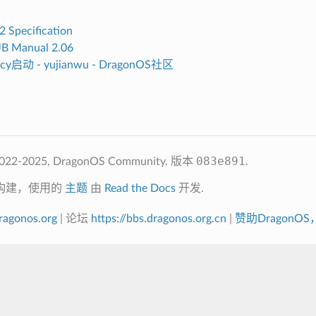
2 Specification
 Manual 2.06
acy启动 - yujianwu - DragonOS社区
083e891
2-2025, DragonOS Community.
版本
.
构建，使用的
主题
由
Read the Docs
开发.
dragonos.org
| 论坛
https://bbs.dragonos.org.cn
|
赞助DragonO