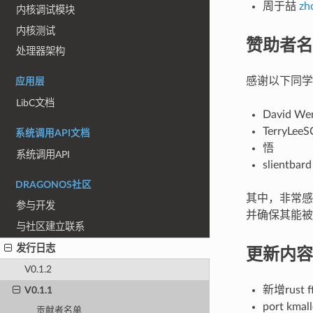
周于喆
zh
内核调试模块
内核测试
赞助者名
处理器架构
感谢以下同学
应用层
LibC文档
David We
TerryLee
系统调用API文档
悟
系统调用API
slientbard
DRAGONOS社区
其中，非常感
参与开发
并确保其能被
与社区建立联系
更新内容
发行日志
V0.1.2
新增rust ff
V0.1.1
port kmall
贡献者名单