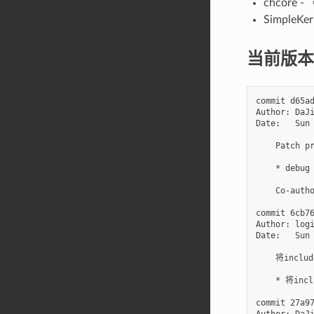
chcor
SimpleKer
当前版本
commit d65ad
Author: DaJi
Date:   Sun 
    Patch pr
    * debug 
    Co-autho
commit 6cb76
Author: logi
Date:   Sun 
    将incl
    * 将i
commit 27a97
Author: DaJi