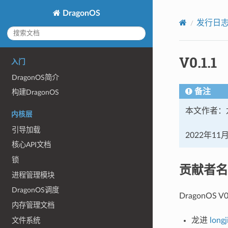
DragonOS
发行日
V0.1.1
入门
DragonOS简介
备注
构建DragonOS
本文作者：
内核层
引导加载
2022年11
核心API文档
锁
贡献者名
进程管理模块
DragonOS调度
DragonOS
内存管理文档
龙进
longj
文件系统