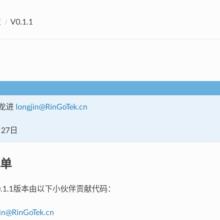
志
V0.1.1
龙进
longjin
@
RinGoTek
.
cn
月27日
单
 V0.1.1版本由以下小伙伴贡献代码：
in
@
RinGoTek
.
cn