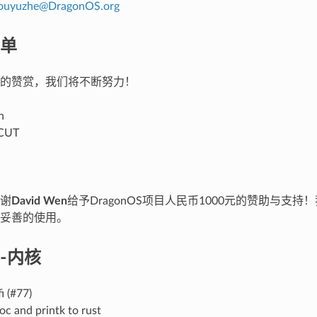
ouyuzhe
@
DragonOS
.
org
单
的赞赏，我们将不断努力！
n
SCUT
谢
David Wen
给予DragonOS项目人民币1000元的赞助与
妥善的使用。
-内核
i (#77)
oc and printk to rust