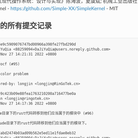
e - 《现代操作系统：设计与实现》陈海波，夏虞斌; 机械工业出版社
nel -
https://github.com/Simple-XX/SimpleKernel
- MIT
的所有提交记录
e9c5909076747bd00966a398fe27fbd290d

YuQia <88259094+DaJiYuQia@users.noreply.github.com>

Nov 27 14:21:31 2022 +0800

ocf (#95)

color problem

red-by: longjin <longjin@RinGoTek.cn>

9c423b09e88fea1763210200a716477be0a

n <longjin@ringotek.cn>

Nov 27 14:17:36 2022 +0800

ude目录下的rust代码转移到他们应当属于的模块中 (#96)

nclude目录下的rust代码转移到他们应当属于的模块下。

abd2474b03ad09b562e5ed11e1fdae8eb32

YuQia <88259094+DaJiYuQia@users.noreply.github.com>
