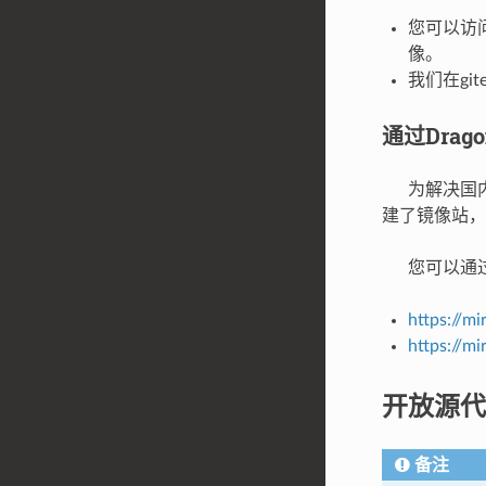
您可以访
像。
我们在gi
通过Dra
为解决国内访
建了镜像站，
您可以通过镜
https://m
https://m
开放源代
备注