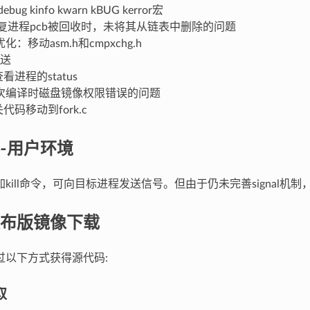
ebug kinfo kwarn kBUG kerror宏
x: 修复进程pcb被回收时，未将其从链表中删除的问题
：移动asm.h和cmpxchg.h
发送
查看进程的status
次编译时磁盘镜像权限错误的问题
关代码移动到fork.c
-用户环境
：增加kill命令，可向目标进程发送信号。但由于仍未完善signa
布版镜像下载
以下方式获得源代码:
取