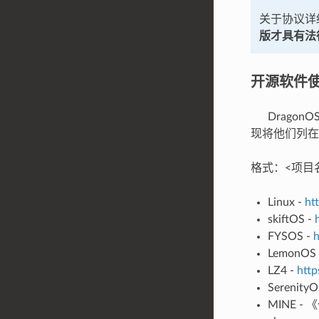
关于协议详
版才具有法
开源软件
Dragon
现将他们列在
格式：<项目名>
Linux -
htt
skiftOS -
FYSOS -
h
LemonOS
LZ4 -
http
SerenityO
MINE 