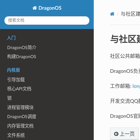
DragonOS
与社区
与社区
入门
DragonOS简介
社区公共邮箱
构建DragonOS
内核层
DragonOS负责
引导加载
工作邮箱:
lon
核心API文档
锁
开发交流QQ群：
进程管理模块
DragonOS
DragonOS调度
内存管理文档
上一页
文件系统