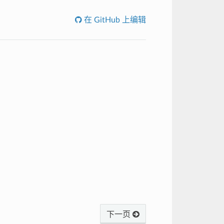
在 GitHub 上编辑
下一页