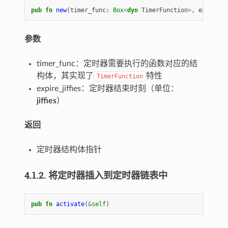
pub
fn
new
(
timer_func
: 
Box
<
dyn
TimerFunction
>
,
expire_j
参数
timer_func：定时器需要执行的函数对应的结
构体，其实现了
特性
TimerFunction
expire_jiffies：定时器结束时刻（单位：
jiffies
）
返回
定时器结构体指针
4.1.2. 将定时器插入到定时器链表中
pub
fn
activate
(
&
self
)