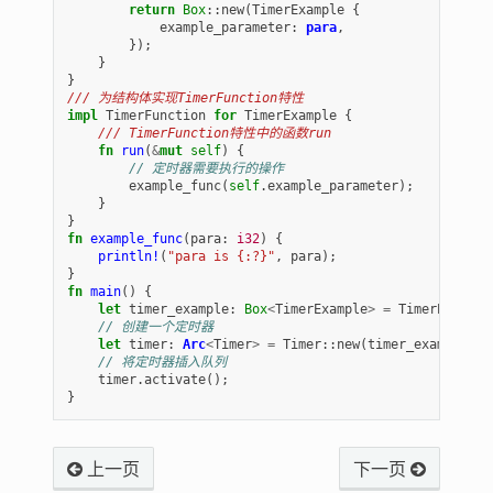
return
Box
::
new
(
TimerExample
{
example_parameter
: 
para
,
});
}
}
/// 为结构体实现TimerFunction特性
impl
TimerFunction
for
TimerExample
{
/// TimerFunction特性中的函数run
fn
run
(
&
mut
self
)
{
// 定时器需要执行的操作
example_func
(
self
.
example_parameter
);
}
}
fn
example_func
(
para
: 
i32
)
{
println!
(
"para is {:?}"
,
para
);
}
fn
main
()
{
let
timer_example
: 
Box
<
TimerExample
>
=
TimerExample
// 创建一个定时器
let
timer
: 
Arc
<
Timer
>
=
Timer
::
new
(
timer_example
,
1
// 将定时器插入队列
timer
.
activate
();
}
上一页
下一页