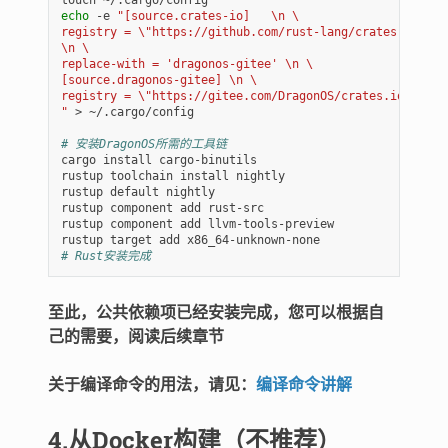
echo
-e
"[source.crates-io]   \n \
registry = \"https://github.com/rust-lang/crates.io-ind
\n \
replace-with = 'dragonos-gitee' \n \
[source.dragonos-gitee] \n \
"
>
~/.cargo/config

# 安装DragonOS所需的工具链
cargo
install
cargo-binutils

rustup
toolchain
install
nightly

rustup
default
nightly

rustup
component
add
rust-src

rustup
component
add
llvm-tools-preview

rustup
target
add
# Rust安装完成
至此，公共依赖项已经安装完成，您可以根据自
己的需要，阅读后续章节
关于编译命令的用法，请见：
编译命令讲解
4.从Docker构建（不推荐）