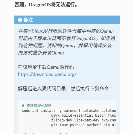
否则，DragonOS将无法运行。
备注
在某些Linux发行版的软件仓库中构建的Qemu
可能由于版本过低而不兼容DragonOS，如果遇
到这种问题，请卸载Qemu，并采用编译安装
的方式重新安装Qemu
在该地址下载Qemu源代码：
https://download.qemu.org/
解压后进入源代码目录，然后执行下列命令：
# 安装编译依赖项
sudo
apt
install
-y
autoconf
automake
autotools-dev
c
gawk
build-essential
bison
flex
texinfo
zlib1g-dev
libexpat-dev
pkg-config
lib
git
tmux
python3
python3-pip
ninja-build