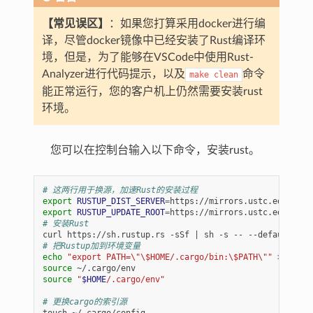
【常见误区】
：如果您打算采用docker进行编
译，尽管docker镜像中已经安装了Rust编译环
境，但是，为了能够在VSCode中使用Rust-
Analyzer进行代码提示，以及
命令
make
clean
能正常运行，您的客户机上仍然需要安装rust
环境。
您可以在控制台输入以下命令，安装rust。
# 这两行用于换源，加速Rust的安装过程
export
RUSTUP_DIST_SERVER
=
export
RUSTUP_UPDATE_ROOT
=
# 安装Rust
curl
https://sh.rustup.rs
-sSf
|
sh
-s
--
--default-too
# 把Rustup加到环境变量
echo
"export PATH=\"\$HOME/.cargo/bin:\$PATH\""
>>
source
source
"
$HOME
/.cargo/env"
# 更换cargo的索引源
touch