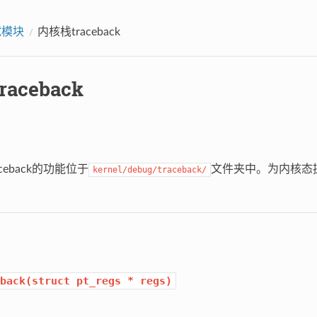
试模块
内核栈traceback
aceback
eback的功能位于
文件夹中。为内核态提供
kernel/debug/traceback/
back(struct
pt_regs
*
regs)