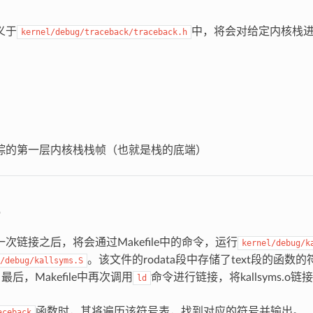
义于
中，将会对给定内核栈进行
kernel/debug/traceback/traceback.h
的第一层内核栈栈帧（也就是栈的底端）
链接之后，将会通过Makefile中的命令，运行
kernel/debug/k
。该文件的rodata段中存储了text段的函
/debug/kallsyms.S
最后，Makefile中再次调用
命令进行链接，将kallsyms.o
ld
函数时，其将遍历该符号表，找到对应的符号并输出。
aceback