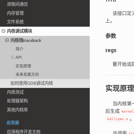
进程间通信
内存管理
该接口定
上。
文件系统
内核调试模块
参数
内核栈traceback
regs
简介
API
要开始追踪
实现原理
未来发展方向
如何使用GDB调试内核
实现原理
内核测试
处理器架构
当内核第一次
其他内核库
后生成
kernel
。
kallsyms.o
应用层
应用程序开发文档
当调用
tr