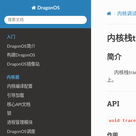
DragonOS
内核调
内核栈tr
入门
DragonOS简介
简介
构建DragonOS
DragonOS镜像站
内核栈trac
内核层
上。
内核编译配置
引导加载
API
核心API文档
锁
void
trace
进程管理模块
DragonOS调度
作用