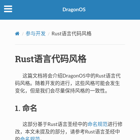
DragonOS
参与开发
Rust语言代码风格
Rust语言代码风格
这篇文档将会介绍DragonOS中的Rust语言代
码风格。随着开发的进行，这些风格可能会发生
变化，但是我们会尽量保持风格的一致性。
1. 命名
这部分基于Rust语言圣经中的
命名规范
进行修
改，本文未提及的部分，请参考Rust语言圣经中
的
命名规范
。