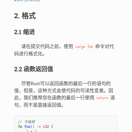
2. 格式
2.1 缩进
请在提交代码之前，使用
命令对代
cargo
fmt
码进行格式化。
2.2 函数返回值
尽管Rust可以返回函数的最后一行的语句的
值，但是，这种方式会使代码的可读性变差。因
此，我们推荐您在函数的最后一行使用
语
return
句，而不是直接返回值。
// 不推荐
fn
foo
()
-> 
i32
{
1
+
2