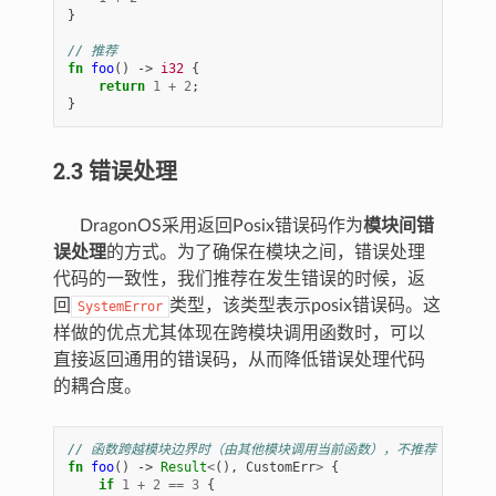
}
// 推荐
fn
foo
()
-> 
i32
{
return
1
+
2
;
}
2.3 错误处理
DragonOS采用返回Posix错误码作为
模块间错
误处理
的方式。为了确保在模块之间，错误处理
代码的一致性，我们推荐在发生错误的时候，返
回
类型，该类型表示posix错误码。这
SystemError
样做的优点尤其体现在跨模块调用函数时，可以
直接返回通用的错误码，从而降低错误处理代码
的耦合度。
// 函数跨越模块边界时（由其他模块调用当前函数），不推荐
fn
foo
()
-> 
Result
<
(),
CustomErr
>
{
if
1
+
2
==
3
{