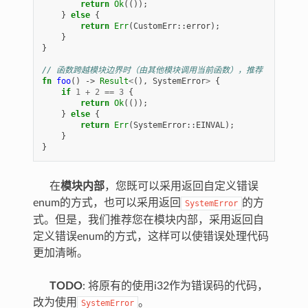
return
Ok
(());
}
else
{
return
Err
(
CustomErr
::
error
);
}
}
// 函数跨越模块边界时（由其他模块调用当前函数），推荐
fn
foo
()
-> 
Result
<
(),
SystemError
>
{
if
1
+
2
==
3
{
return
Ok
(());
}
else
{
return
Err
(
SystemError
::
EINVAL
);
}
}
在
模块内部
，您既可以采用返回自定义错误
enum的方式，也可以采用返回
的方
SystemError
式。但是，我们推荐您在模块内部，采用返回自
定义错误enum的方式，这样可以使错误处理代码
更加清晰。
TODO
: 将原有的使用i32作为错误码的代码，
改为使用
。
SystemError