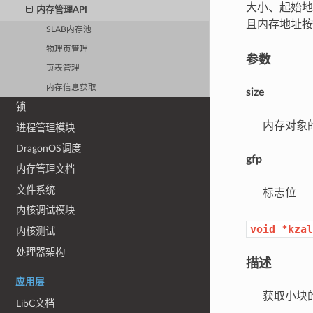
大小、起始地
内存管理API
且内存地址按照
SLAB内存池
物理页管理
参数
页表管理
内存信息获取
size
锁
内存对象
进程管理模块
DragonOS调度
gfp
内存管理文档
文件系统
标志位
内核调试模块
void
*kzal
内核测试
处理器架构
描述
应用层
获取小块的内
LibC文档