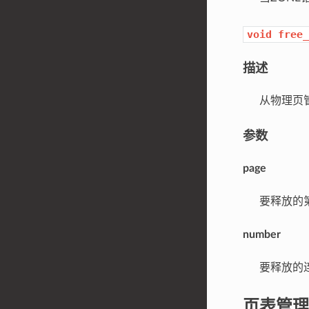
void
free_
描述
从物理页管
参数
page
要释放的第一
number
要释放的连
页表管理