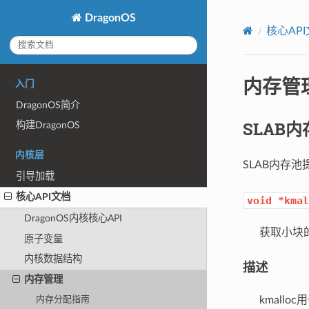
DragonOS
核心AP
内存管理
入门
DragonOS简介
SLAB内
构建DragonOS
内核层
SLAB内存
引导加载
核心API文档
void
*kmal
DragonOS内核核心API
获取小块的
原子变量
内核数据结构
描述
内存管理
kmalloc
内存分配指南