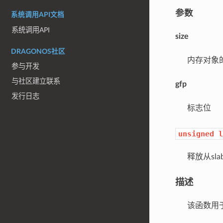
参数
系统调用API文档
系统调用API
size
DRAGONOS社区
内存对象
参与开发
与社区建立联系
gfp
发行日志
标志位
unsigned
l
释放从sla
描述
该函数用于释