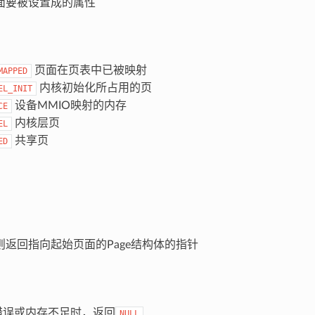
要被设置成的属性
页面在页表中已被映射
MAPPED
内核初始化所占用的页
EL_INIT
设备MMIO映射的内存
CE
内核层页
EL
共享页
ED
回指向起始页面的Page结构体的指针
错误或内存不足时，返回
NULL