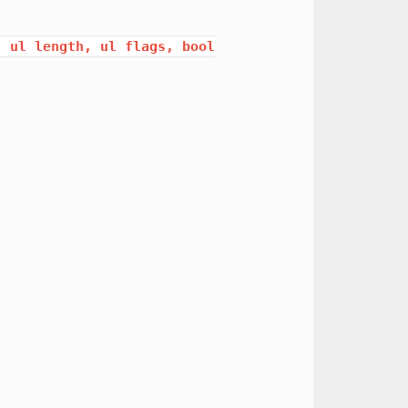
,
ul
length,
ul
flags,
bool